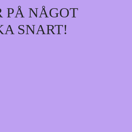
R PÅ NÅGOT
KA SNART!