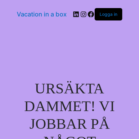
LinkedIn
Instagram
Facebook
Vacation in a box
Logga in
URSÄKTA
DAMMET! VI
JOBBAR PÅ